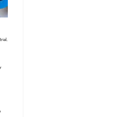
rial,
r
o