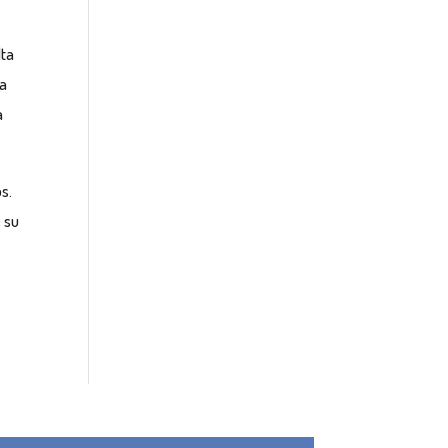
lta
ta
a
os.
 su