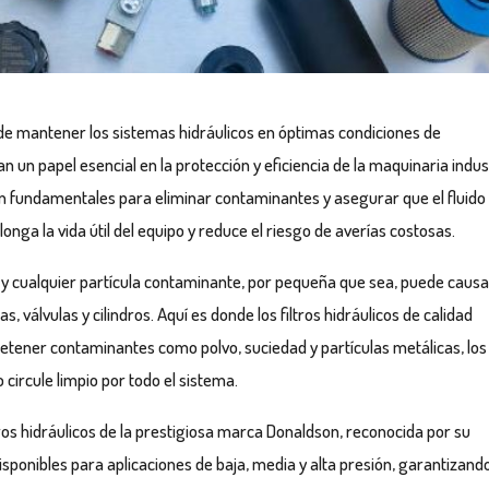
 de mantener los sistemas hidráulicos en óptimas condiciones de
 un papel esencial en la protección y eficiencia de la maquinaria indust
on fundamentales para eliminar contaminantes y asegurar que el fluido
onga la vida útil del equipo y reduce el riesgo de averías costosas.
n y cualquier partícula contaminante, por pequeña que sea, puede causa
válvulas y cilindros. Aquí es donde los filtros hidráulicos de calidad
retener contaminantes como polvo, suciedad y partículas metálicas, los
o circule limpio por todo el sistema.
ros hidráulicos de la prestigiosa marca Donaldson, reconocida por su
 disponibles para aplicaciones de baja, media y alta presión, garantizand