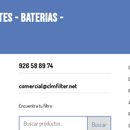
TES - BATERIAS -
926 58 89 74
comercial@clmfilter.net
Encuentra tu filtro
Buscar