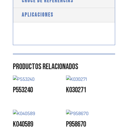
CRUCE DE REFERENCIAS
APLICACIONES
Productos relacionados
P553240
K030271
K040589
P958670