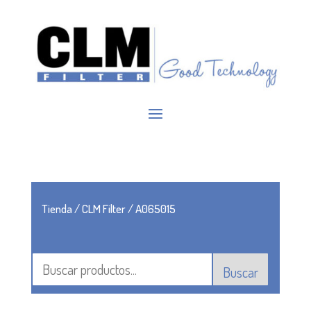
Tienda
/
CLM Filter
/ A065015
Buscar