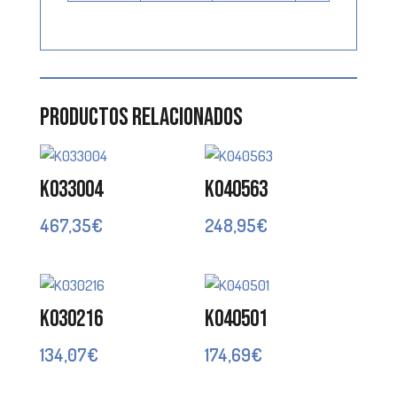
Productos relacionados
K033004
K040563
467,35
€
248,95
€
K030216
K040501
134,07
€
174,69
€