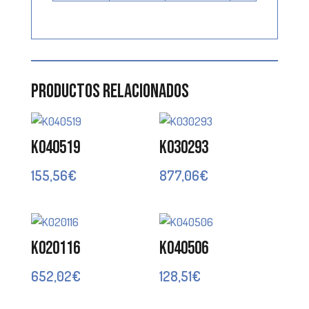
Productos relacionados
K040519
K030293
155,56
€
877,06
€
K020116
K040506
652,02
€
128,51
€