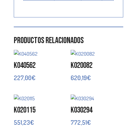
Productos relacionados
K040562
K020082
227,00
€
620,19
€
K020115
K030294
551,23
€
772,51
€