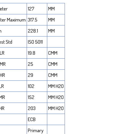
eter
127
MM
eter Maximum
317.5
MM
h
228.1
MM
est Std
ISO 5011
 LR
19.8
CMM
 MR
25
CMM
 HR
29
CMM
 LR
102
MM H2O
 MR
152
MM H2O
 HR
203
MM H2O
ECB
Primary