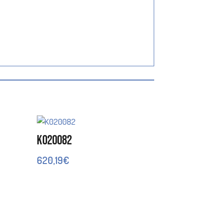
K020082
620,19
€