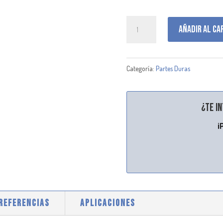
B125011
Añadir al ca
cantidad
Categoría:
Partes Duras
¿Te i
¡
 REFERENCIAS
APLICACIONES