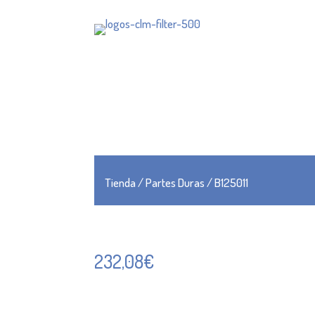
Tienda
/
Partes Duras
/ B125011
232,08
€