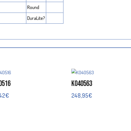
Round
DuraLite?
0516
K040563
,42
€
248,95
€