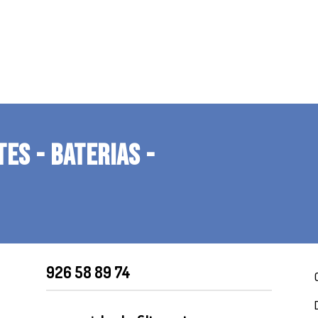
TES - BATERIAS -
926 58 89 74