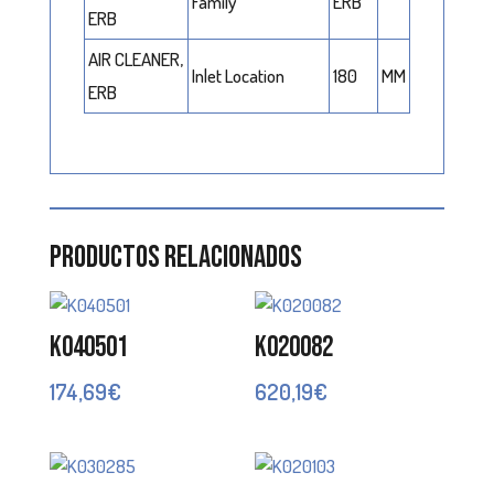
Family
ERB
ERB
AIR CLEANER,
Inlet Location
180
MM
ERB
Productos relacionados
K040501
K020082
174,69
€
620,19
€