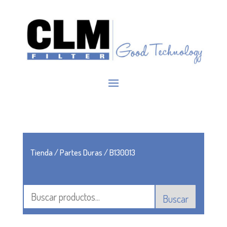
Tienda
/
Partes Duras
/ B130013
Buscar