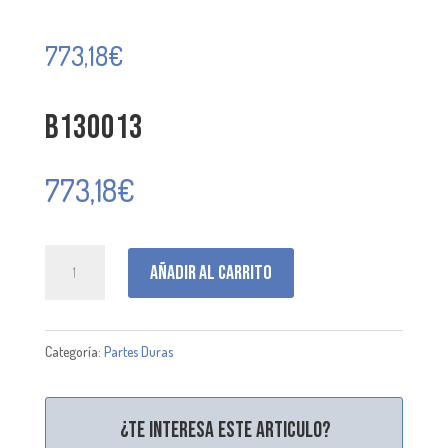
773,18
€
B130013
773,18
€
B130013
Añadir al carrito
cantidad
Categoría:
Partes Duras
¿Te interesa este articulo?