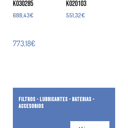
K030285
K020103
688,43
€
551,32
€
773,18
€
FILTROS - LUBRICANTES - BATERIAS -
ACCESORIOS