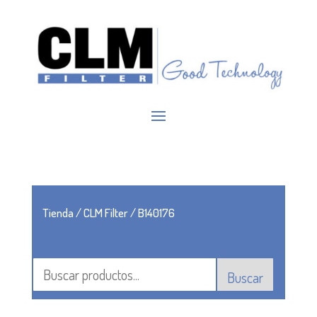
Tienda
/
CLM Filter
/ B140176
Buscar