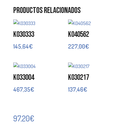
Productos relacionados
K030333
K040562
145,64
€
227,00
€
K033004
K030217
467,35
€
137,46
€
97,20
€