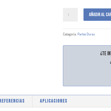
C065004
Añadir al ca
cantidad
Categoría:
Partes Duras
¿Te i
 REFERENCIAS
APLICACIONES