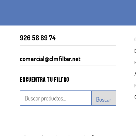
926 58 89 74
comercial@clmfilter.net
Encuentra tu filtro
Buscar