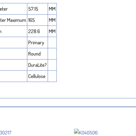
eter
57.15
MM
eter Maximum
165
MM
h
228.6
MM
Primary
Round
DuraLite?
Cellulose