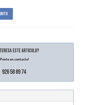
rrito
nteresa este articulo?
¡Ponte en contacto!
926 58 89 74