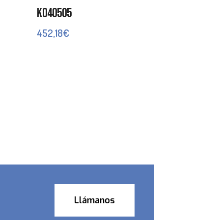
K040505
452,18
€
Llámanos