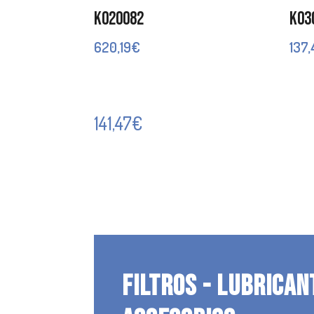
K020082
K03
620,19
€
137
141,47
€
FILTROS - LUBRICAN