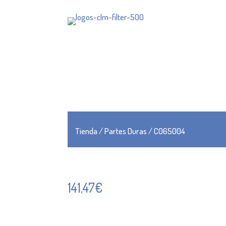
Tienda
/
Partes Duras
/ C065004
141,47
€