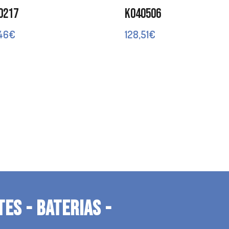
0217
K040506
,46
€
128,51
€
TES - BATERIAS -