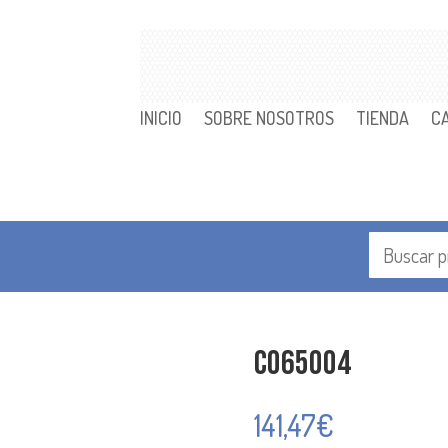
INICIO
SOBRE NOSOTROS
TIENDA
C
C065004
141,47
€