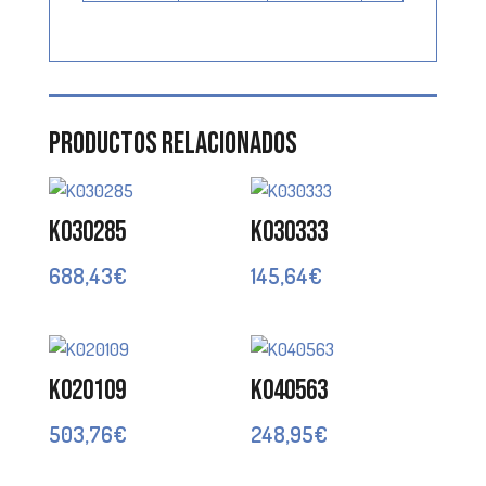
Productos relacionados
K030285
K030333
688,43
€
145,64
€
K020109
K040563
503,76
€
248,95
€