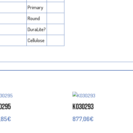
Primary
Round
DuraLite?
Cellulose
0295
K030293
,85
€
877,06
€