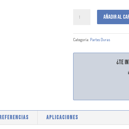
C105004
Añadir al ca
cantidad
Categoría:
Partes Duras
¿Te i
 REFERENCIAS
APLICACIONES