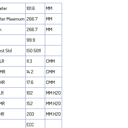
eter
101.6
MM
eter Maximum
266.7
MM
h
266.7
MM
99.9
est Std
ISO 5011
 LR
11.3
CMM
 MR
14.2
CMM
 HR
17.6
CMM
 LR
102
MM H2O
 MR
152
MM H2O
 HR
203
MM H2O
ECC