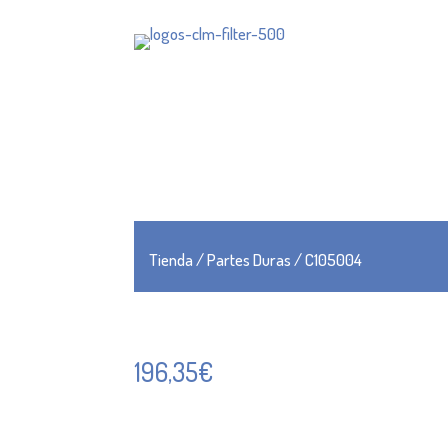
Tienda
/
Partes Duras
/ C105004
196,35
€