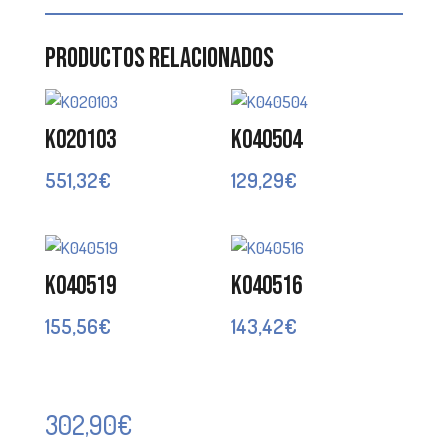
Productos relacionados
K020103
K040504
551,32
€
129,29
€
K040519
K040516
155,56
€
143,42
€
302,90
€