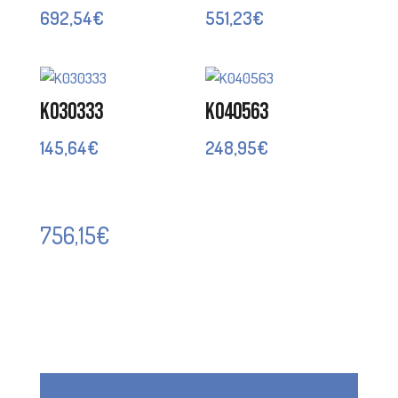
692,54
€
551,23
€
K030333
K040563
145,64
€
248,95
€
756,15
€