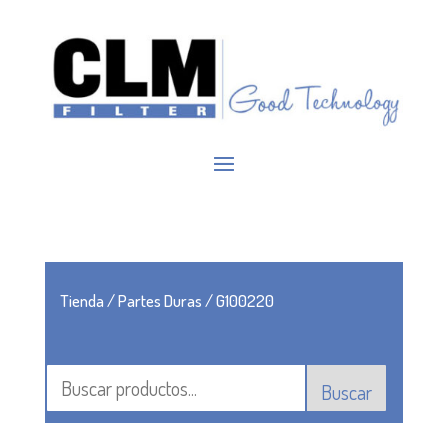
Tienda
/
Partes Duras
/ G100220
Buscar