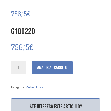
756,15
€
G100220
756,15
€
G100220
Añadir al carrito
cantidad
Categoría:
Partes Duras
¿Te interesa este articulo?