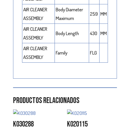
AIR CLEANER
Body Diameter
259
MM
ASSEMBLY
Maximum
AIR CLEANER
Body Length
430
MM
ASSEMBLY
AIR CLEANER
Family
FLG
ASSEMBLY
Productos relacionados
K030288
K020115