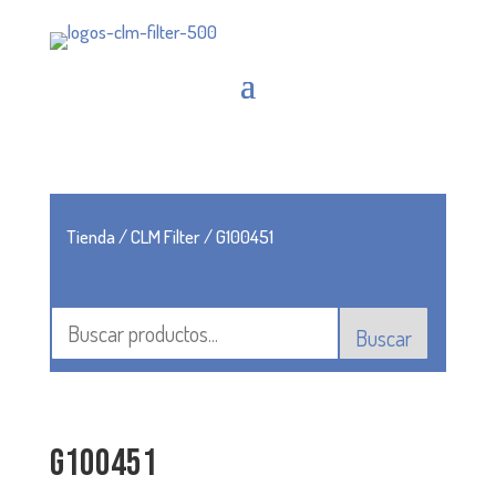
Tienda
/
CLM Filter
/ G100451
Buscar
G100451