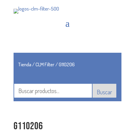
Tienda
/
CLM Filter
/ G110206
Buscar
G110206