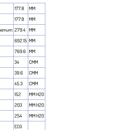
177.8
MM
177.8
MM
aximum
279.4
MM
692.15
MM
769.6
MM
34
CMM
39.6
CMM
45.3
CMM
152
MM H2O
203
MM H2O
254
MM H2O
ECG