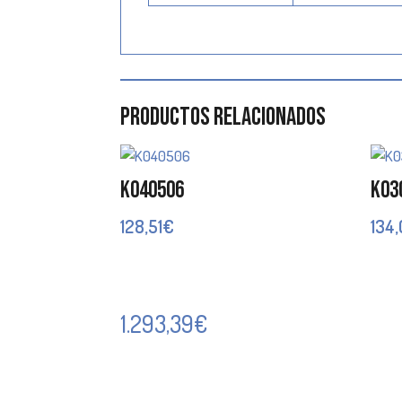
Productos relacionados
K040506
K03
128,51
€
134
1.293,39
€