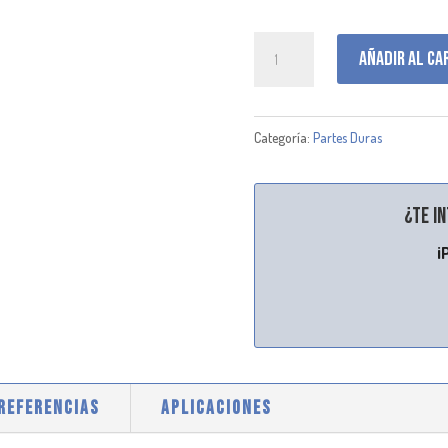
G112501
Añadir al ca
cantidad
Categoría:
Partes Duras
¿Te i
¡
 REFERENCIAS
APLICACIONES