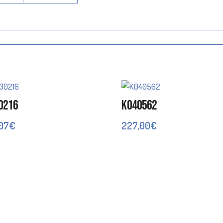
0216
K040562
,07
€
227,00
€