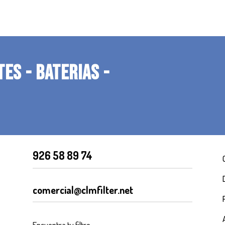
TES - BATERIAS -
926 58 89 74
comercial@clmfilter.net
Encuentra tu filtro