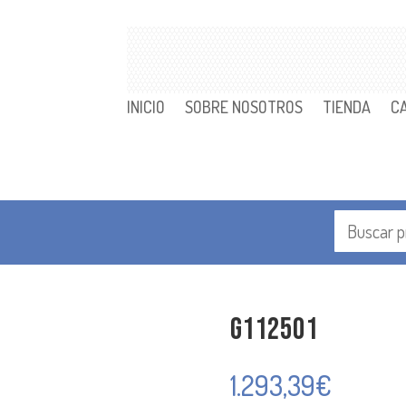
INICIO
SOBRE NOSOTROS
TIENDA
C
G112501
1.293,39
€