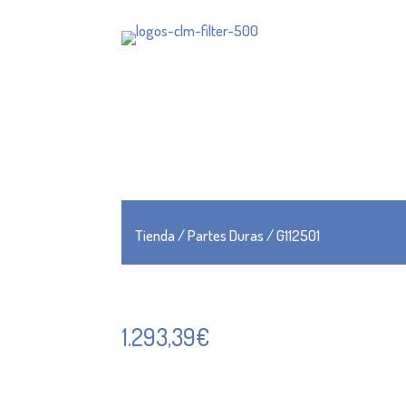
Tienda
/
Partes Duras
/ G112501
1.293,39
€