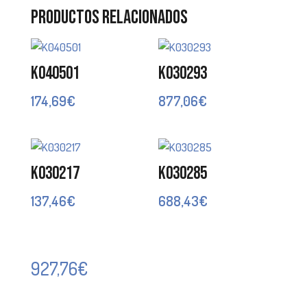
Productos relacionados
K040501
K030293
174,69
€
877,06
€
K030217
K030285
137,46
€
688,43
€
927,76
€