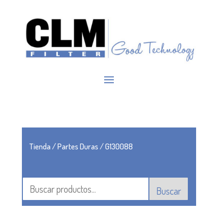
Tienda
/
Partes Duras
/ G130088
Buscar