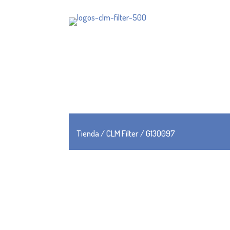
Tienda
/
CLM Filter
/ G130097