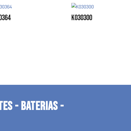
0364
K030300
TES - BATERIAS -