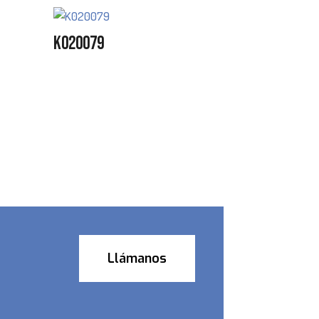
K020079
Llámanos