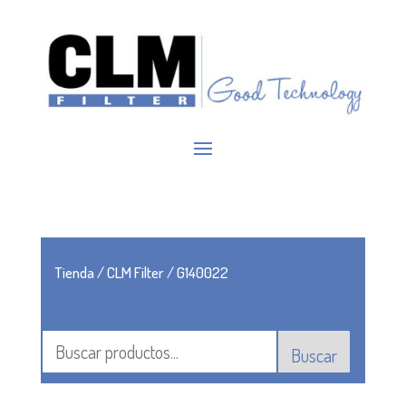
Tienda
/
CLM Filter
/ G140022
Buscar