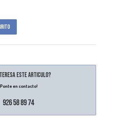
rrito
nteresa este articulo?
¡Ponte en contacto!
926 58 89 74