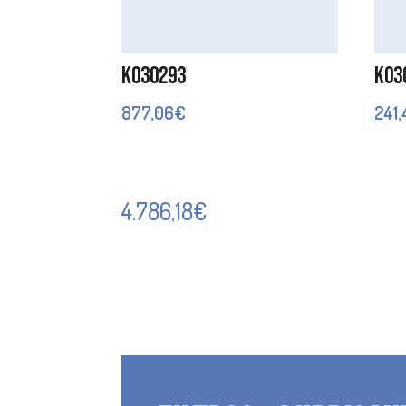
K030293
K03
877,06
€
241
4.786,18
€