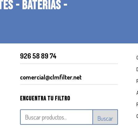
TES - BATERIAS -
926 58 89 74
comercial@clmfilter.net
Encuentra tu filtro
Buscar