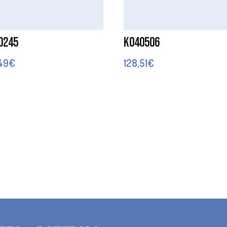
0245
K040506
,49
€
128,51
€