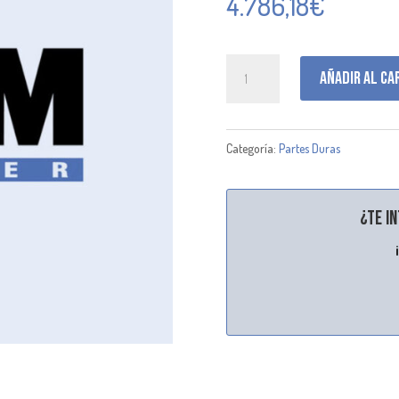
4.786,18
€
G140445
Añadir al ca
cantidad
Categoría:
Partes Duras
¿Te i