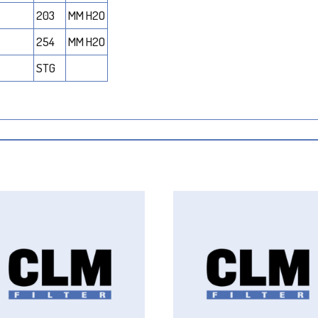
203
MM H2O
254
MM H2O
STG