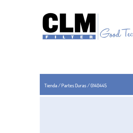
Tienda
/
Partes Duras
/ G140445