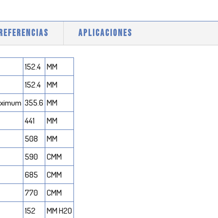
 REFERENCIAS
APLICACIONES
152.4
MM
152.4
MM
aximum
355.6
MM
441
MM
508
MM
590
CMM
685
CMM
770
CMM
152
MM H2O