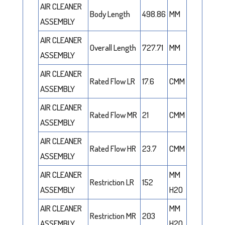
AIR CLEANER
Body Length
498.86
MM
ASSEMBLY
AIR CLEANER
Overall Length
727.71
MM
ASSEMBLY
AIR CLEANER
Rated Flow LR
17.6
CMM
ASSEMBLY
AIR CLEANER
Rated Flow MR
21
CMM
ASSEMBLY
AIR CLEANER
Rated Flow HR
23.7
CMM
ASSEMBLY
AIR CLEANER
MM
Restriction LR
152
ASSEMBLY
H2O
AIR CLEANER
MM
Restriction MR
203
ASSEMBLY
H2O