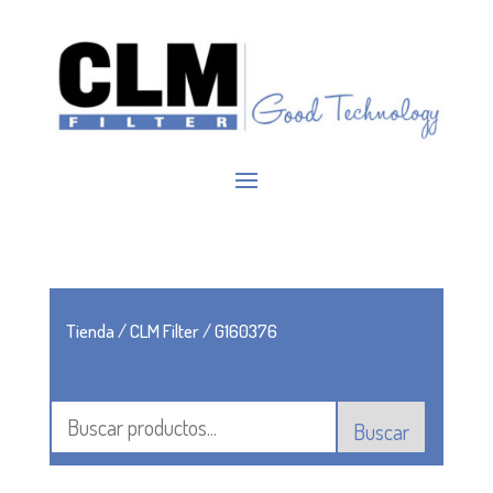
Tienda
/
CLM Filter
/ G160376
Buscar