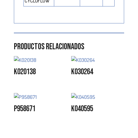
CYCLOFLOW
Productos relacionados
K020138
K030264
P958671
K040595