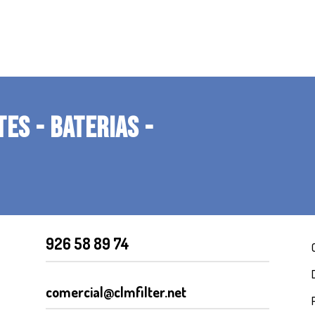
TES - BATERIAS -
926 58 89 74
comercial@clmfilter.net