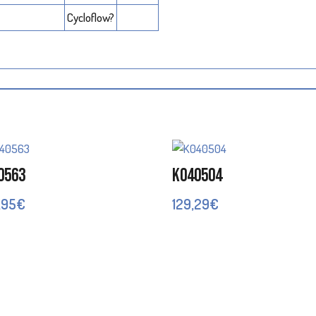
Cycloflow?
0563
K040504
,95
€
129,29
€