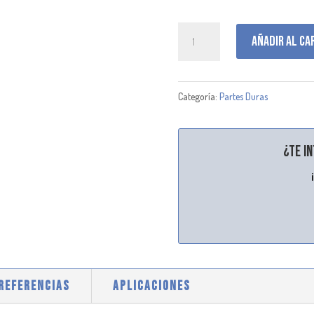
G160587
Añadir al ca
cantidad
Categoría:
Partes Duras
¿Te i
 REFERENCIAS
APLICACIONES