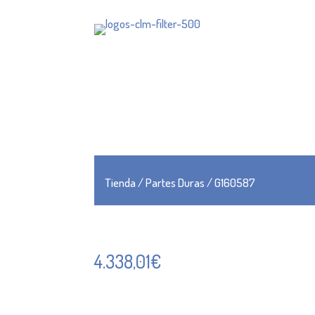
Tienda
/
Partes Duras
/ G160587
4.338,01
€