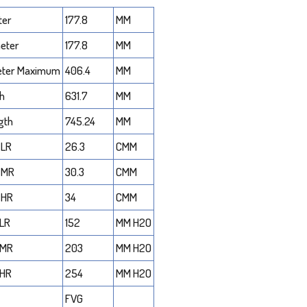
ter
177.8
MM
meter
177.8
MM
eter Maximum
406.4
MM
th
631.7
MM
gth
745.24
MM
 LR
26.3
CMM
 MR
30.3
CMM
 HR
34
CMM
 LR
152
MM H2O
 MR
203
MM H2O
 HR
254
MM H2O
FVG