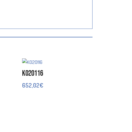
K020116
652,02
€