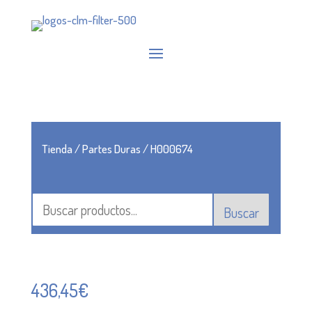
Tienda
/
Partes Duras
/ H000674
Buscar
436,45
€