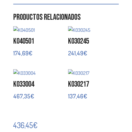
Productos relacionados
K040501
K030245
174,69
€
241,49
€
K033004
K030217
467,35
€
137,46
€
436,45
€