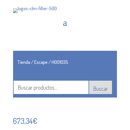
Tienda
/
Escape
/ H001035
Buscar
673,34
€