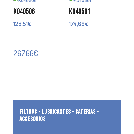
K040506
K040501
128,51
€
174,69
€
267,66
€
FILTROS - LUBRICANTES - BATERIAS -
ACCESORIOS