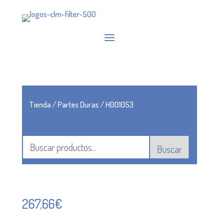
Tienda
/
Partes Duras
/ H001053
Buscar
267,66
€