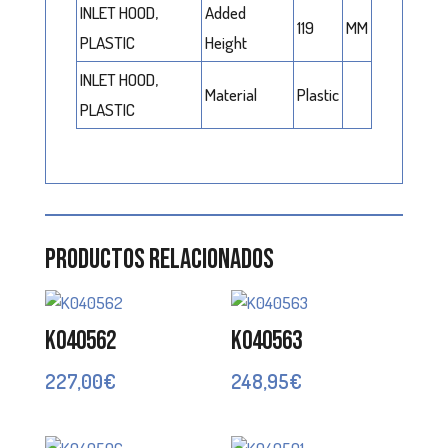
INLET HOOD,
Added
119
MM
PLASTIC
Height
INLET HOOD,
Material
Plastic
PLASTIC
Productos relacionados
K040562
K040563
227,00
€
248,95
€