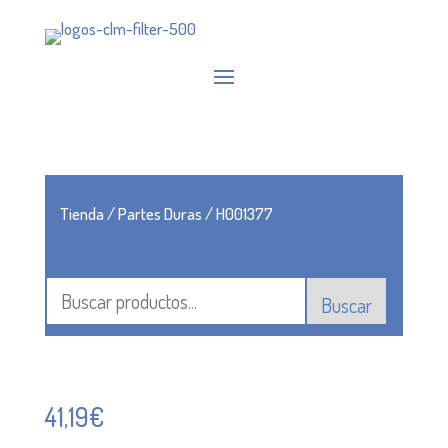
Tienda
/
Partes Duras
/ H001377
Buscar
41,19
€