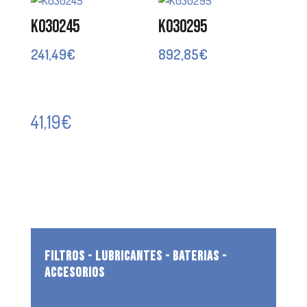
K030245
K030295
241,49
€
892,85
€
41,19
€
FILTROS - LUBRICANTES - BATERIAS -
ACCESORIOS