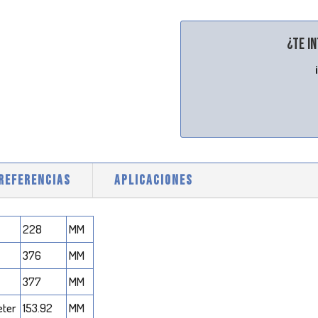
¿Te i
 REFERENCIAS
APLICACIONES
228
MM
376
MM
377
MM
eter
153.92
MM