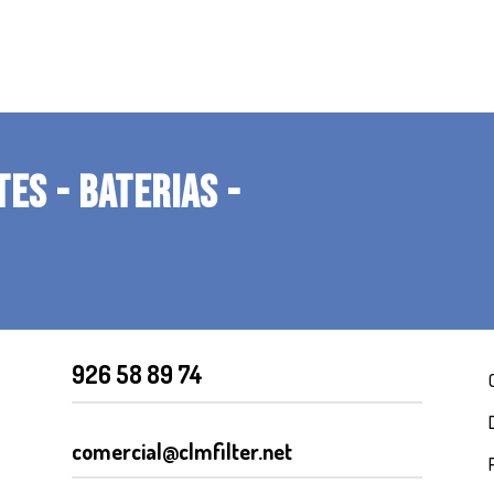
TES - BATERIAS -
926 58 89 74
comercial@clmfilter.net