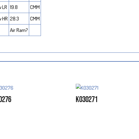
w LR
19.8
CMM
w HR
28.3
CMM
Air Ram?
0276
K030271