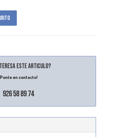
rrito
nteresa este articulo?
¡Ponte en contacto!
926 58 89 74