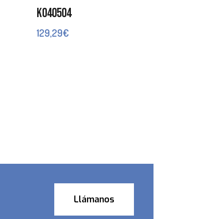
K040504
129,29
€
Llámanos