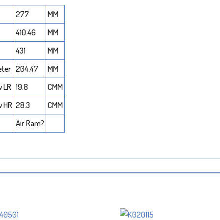
277
MM
410.46
MM
431
MM
eter
204.47
MM
w LR
19.8
CMM
w HR
28.3
CMM
Air Ram?