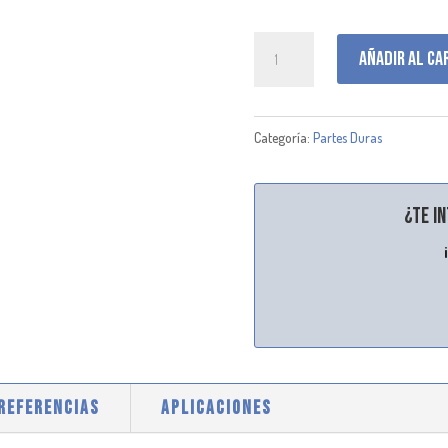
H001661
Añadir al ca
cantidad
Categoría:
Partes Duras
¿Te i
 REFERENCIAS
APLICACIONES