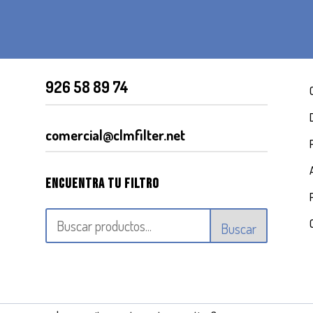
926 58 89 74
comercial@clmfilter.net
Encuentra tu filtro
Buscar