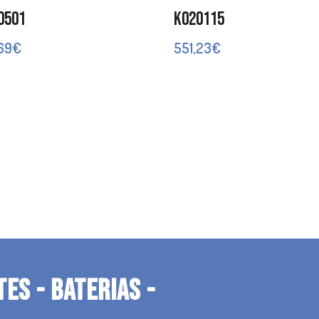
0501
K020115
,69
€
551,23
€
TES - BATERIAS -