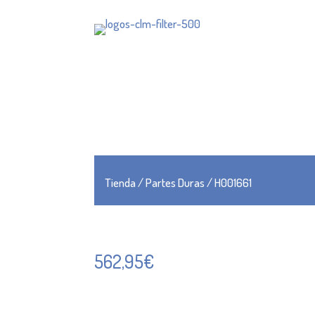
Tienda
/
Partes Duras
/ H001661
562,95
€