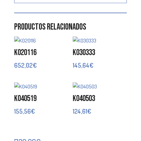
Productos relacionados
K020116
K030333
652,02
€
145,64
€
K040519
K040503
155,56
€
124,61
€