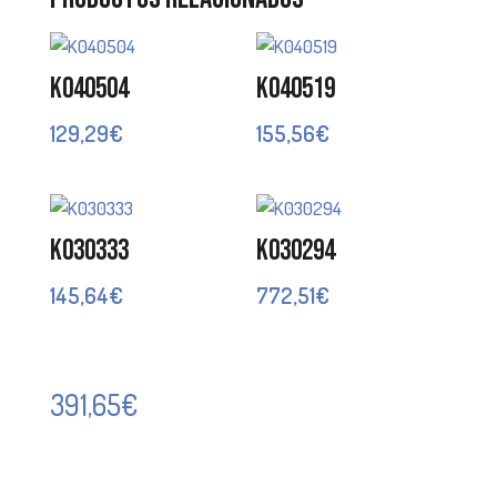
K040504
K040519
129,29
€
155,56
€
K030333
K030294
145,64
€
772,51
€
391,65
€