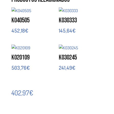
K040505
K030333
452,18
€
145,64
€
K020109
K030245
503,76
€
241,49
€
402,97
€