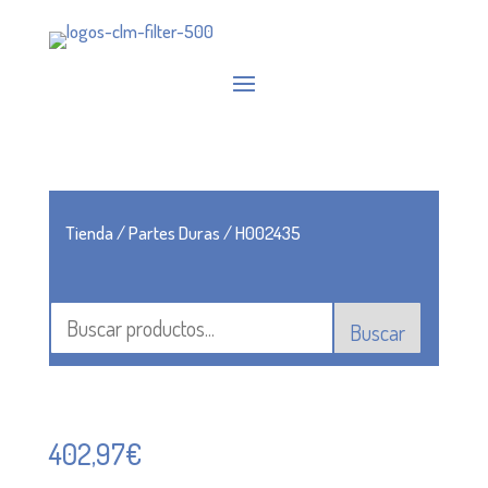
Tienda
/
Partes Duras
/ H002435
Buscar
402,97
€