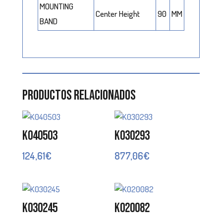
MOUNTING
Center Height
90
MM
BAND
Productos relacionados
K040503
K030293
124,61
€
877,06
€
K030245
K020082