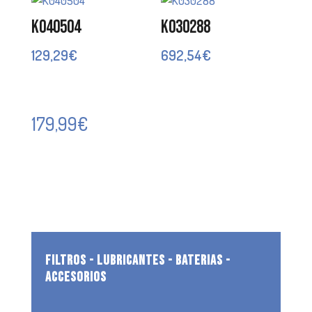
K040504
K030288
129,29
€
692,54
€
179,99
€
FILTROS - LUBRICANTES - BATERIAS -
ACCESORIOS