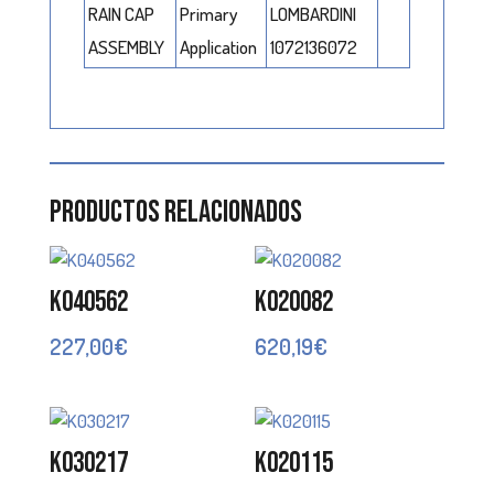
RAIN CAP
Primary
LOMBARDINI
ASSEMBLY
Application
1072136072
Productos relacionados
K040562
K020082
227,00
€
620,19
€
K030217
K020115