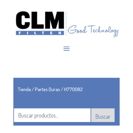
Tienda
/
Partes Duras
/ H770082
Buscar