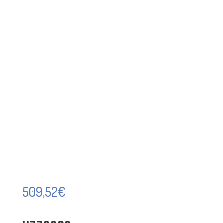
509,52
€