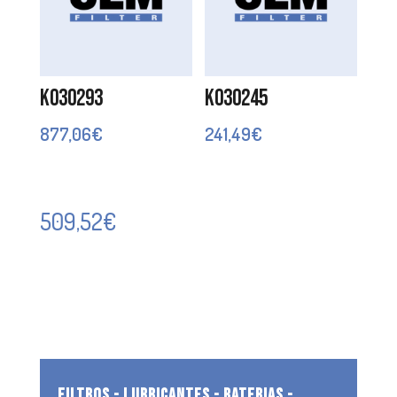
K030293
K030245
877,06
€
241,49
€
509,52
€
FILTROS - LUBRICANTES - BATERIAS -