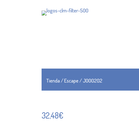
Tienda
/
Escape
/ J000202
32,48
€