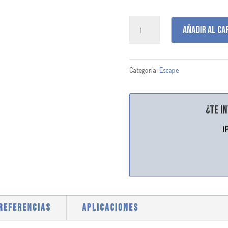
J000202
Añadir al ca
cantidad
Categoría:
Escape
¿Te i
¡
 REFERENCIAS
APLICACIONES