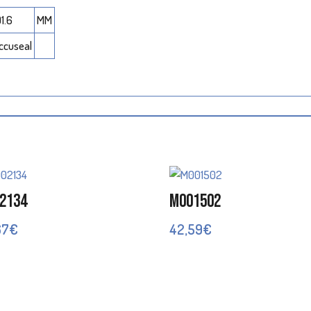
01.6
MM
ccuseal
2134
M001502
67
€
42,59
€