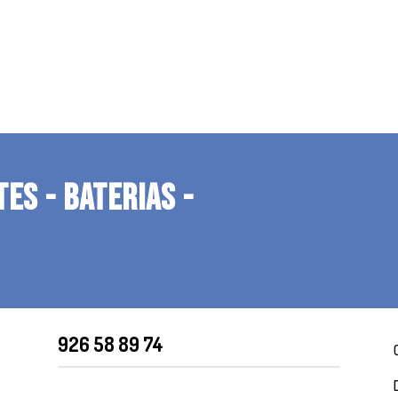
TES - BATERIAS -
926 58 89 74