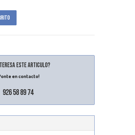
rrito
nteresa este articulo?
Ponte en contacto!
926 58 89 74