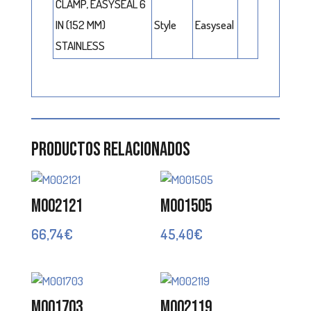
CLAMP, EASYSEAL 6
IN (152 MM)
Style
Easyseal
STAINLESS
Productos relacionados
M002121
M001505
66,74
€
45,40
€
M001703
M002119