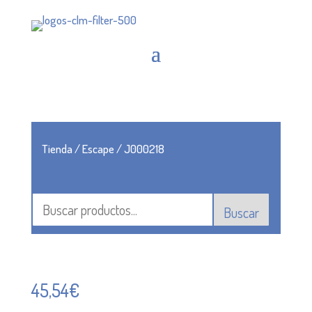
Tienda
/
Escape
/ J000218
Buscar
45,54
€