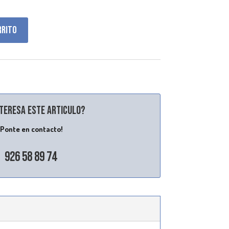
rrito
nteresa este articulo?
¡Ponte en contacto!
926 58 89 74