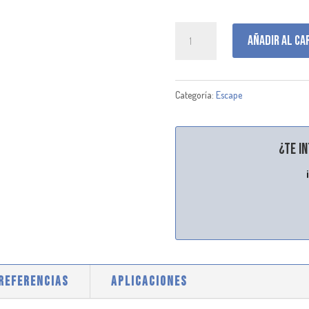
J000228
Añadir al ca
cantidad
Categoría:
Escape
¿Te i
 REFERENCIAS
APLICACIONES