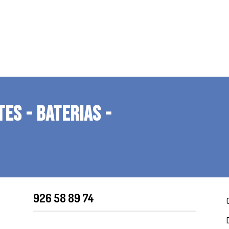
TES - BATERIAS -
926 58 89 74