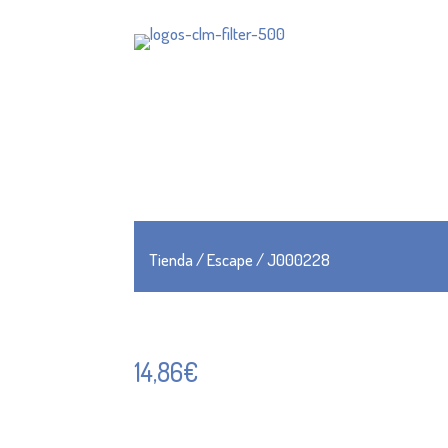
Tienda
/
Escape
/ J000228
14,86
€