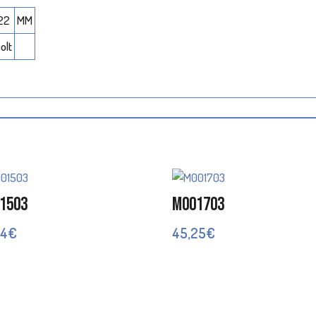
22
MM
olt
1503
M001703
74
€
45,25
€