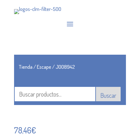
Tienda
/
Escape
/ J008942
Buscar
78,46
€