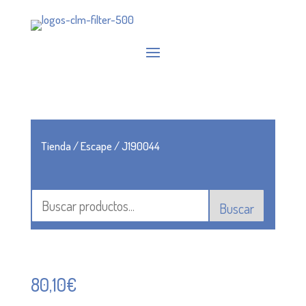
Tienda
/
Escape
/ J190044
Buscar
80,10
€