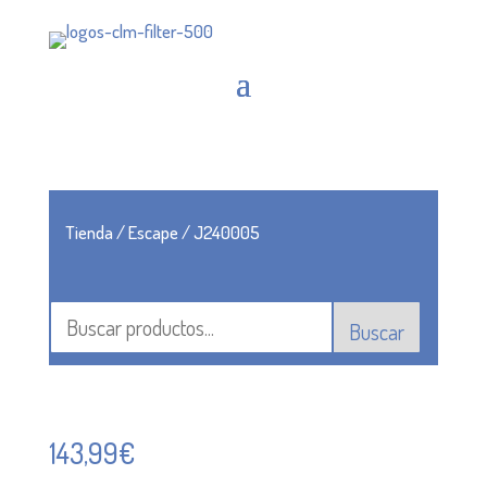
Tienda
/
Escape
/ J240005
Buscar
143,99
€