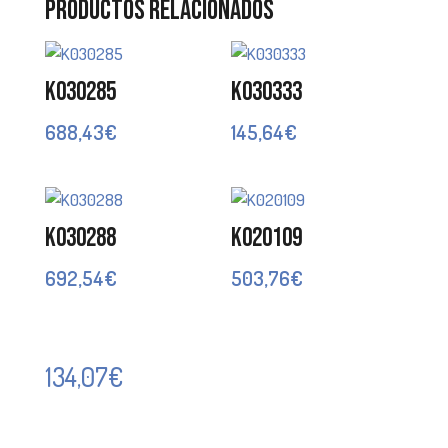
Productos relacionados
K030285
K030333
688,43
€
145,64
€
K030288
K020109
692,54
€
503,76
€
134,07
€