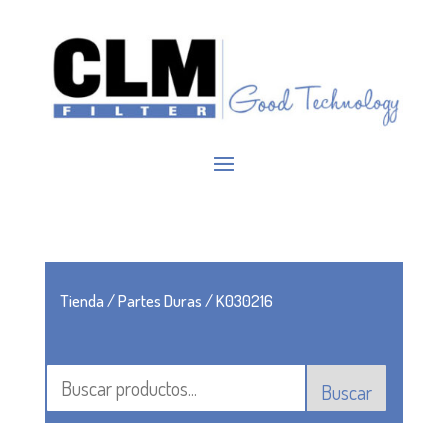
Tienda
/
Partes Duras
/ K030216
Buscar