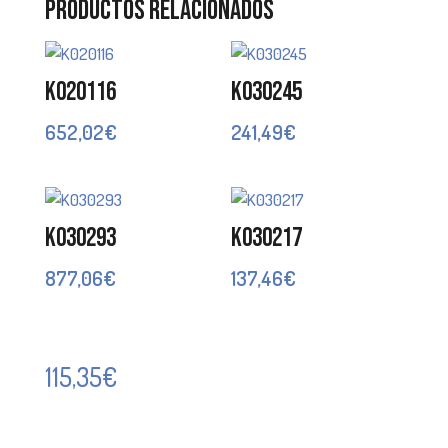
Productos relacionados
K020116
K030245
652,02
€
241,49
€
K030293
K030217
877,06
€
137,46
€
115,35
€