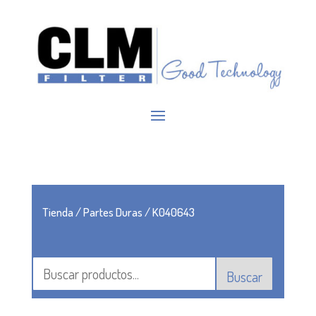
Tienda
/
Partes Duras
/ K040643
Buscar