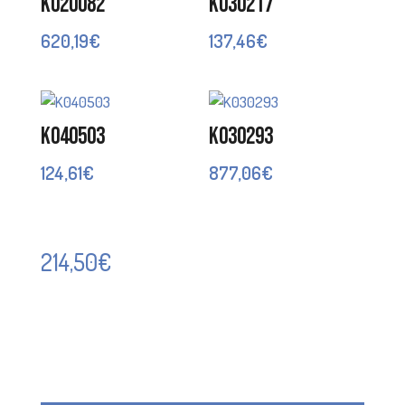
K020082
K030217
620,19
€
137,46
€
K040503
K030293
124,61
€
877,06
€
214,50
€