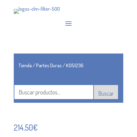
Tienda
/
Partes Duras
/ K051236
Buscar
214,50
€