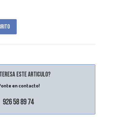
rrito
nteresa este articulo?
Ponte en contacto!
926 58 89 74