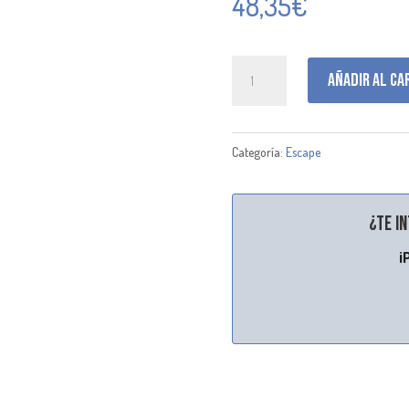
48,35
€
M001799
Añadir al ca
cantidad
Categoría:
Escape
¿Te i
¡