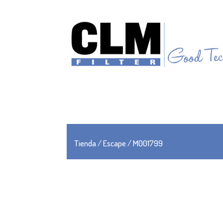
Tienda
/
Escape
/ M001799