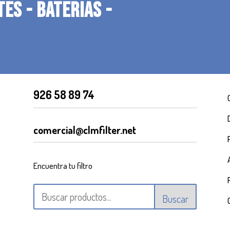
TES - BATERIAS -
926 58 89 74
comercial@clmfilter.net
Encuentra tu filtro
Buscar