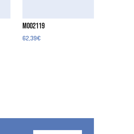
M002119
62,39
€