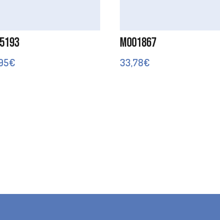
5193
M001867
,95
€
33,78
€