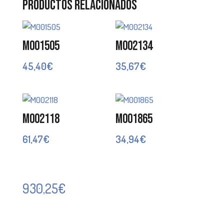
Productos relacionados
M001505
M002134
45,40
€
35,67
€
M002118
M001865
61,47
€
34,94
€
930,25
€