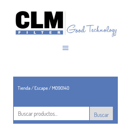
Tienda
/
Escape
/ M090140
Buscar