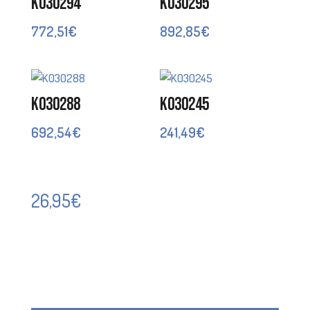
K030294
K030295
772,51
€
892,85
€
K030288
K030245
692,54
€
241,49
€
26,95
€