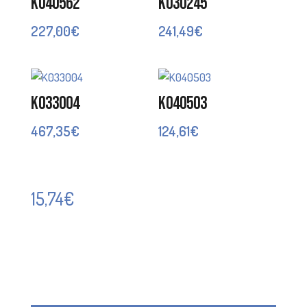
K040562
K030245
227,00
€
241,49
€
K033004
K040503
467,35
€
124,61
€
15,74
€